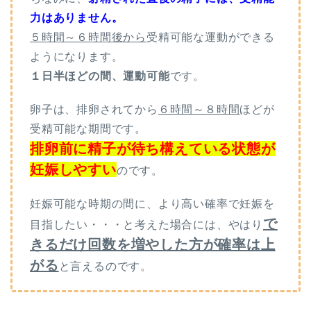
力はありません。
５時間～６時間後から
受精可能な運動ができる
ようになります。
１日半ほどの間、運動可能
です。
卵子は、排卵されてから
６時間～８時間
ほどが
受精可能な期間です。
排卵前に精子が待ち構えている状態が
妊娠しやすい
のです。
妊娠可能な時期の間に、より高い確率で妊娠を
で
目指したい・・・と考えた場合には、やはり
きるだけ回数を増やした方が確率は上
がる
と言えるのです。