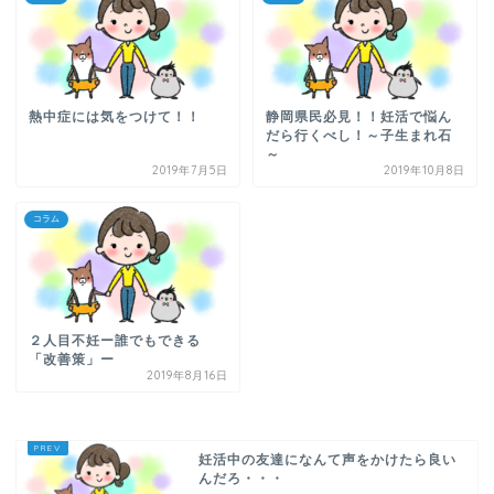
熱中症には気をつけて！！
静岡県民必見！！妊活で悩ん
だら行くべし！～子生まれ石
～
2019年7月5日
2019年10月8日
コラム
２人目不妊ー誰でもできる
「改善策」ー
2019年8月16日
妊活中の友達になんて声をかけたら良い
んだろ・・・