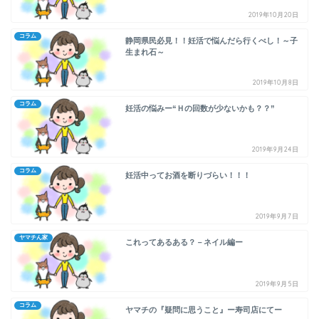
2019年10月20日
コラム
静岡県民必見！！妊活で悩んだら行くべし！～子
生まれ石～
2019年10月8日
コラム
妊活の悩みー“Ｈの回数が少ないかも？？”
2019年9月24日
コラム
妊活中ってお酒を断りづらい！！！
2019年9月7日
ヤマチん家
これってあるある？－ネイル編ー
2019年9月5日
コラム
ヤマチの『疑問に思うこと』ー寿司店にてー