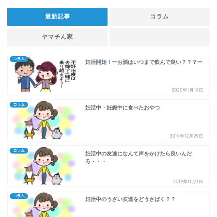
最新記事
コラム
ヤマチん家
コラム
妊活開始！ーお酒はいつまで飲んで良い？？？ー
2020年1月16日
コラム
妊活中・妊娠中に食べたおやつ
2019年12月29日
コラム
妊活中の友達になんて声をかけたら良いんだ
ろ・・・
2019年11月1日
コラム
妊活中のうざい友達をどうさばく？？