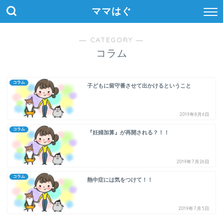
ママはぐ
― CATEGORY ―
コラム
コラム
子どもに留守番させて出かけるということ
2019年8月6日
コラム
『妊婦加算』が再開される？！！
2019年7月26日
コラム
熱中症には気をつけて！！
2019年7月5日