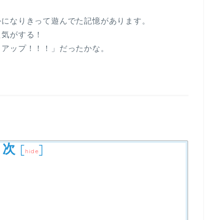
かになりきって遊んでた記憶があります。
た気がする！
クアップ！！！」だったかな。
目次
[
]
hide